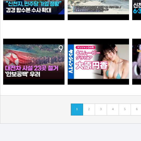
“6·3 지방선거 앞두고 신천지 민주당 가입 정황”…합수본, 수사 확대
0:41 할아버지 대담한거보소 영압지리네
와꾸대장봉준
오쿠오쿠오타쿠
누가좀 말려봐라 ㅋ
【4Kムービーグラビア】OL×コスプレイヤーの二刀流ヒロイン #大原円香 ちゃんが再登場！“殻を破る”をテーマに可愛らしさも破壊力もパワーアップした水着撮影に最高画質で没入密着！【メイキング】
1
2
3
4
5
6
떨어진원숭이
손나은