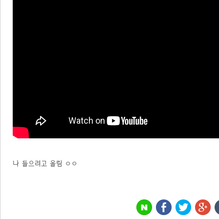
나 들으려고 올림 ㅇㅇ