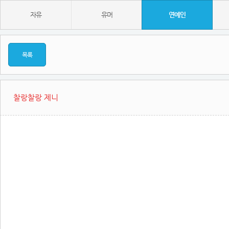
자유
유머
연예인
목록
찰랑찰랑 제니