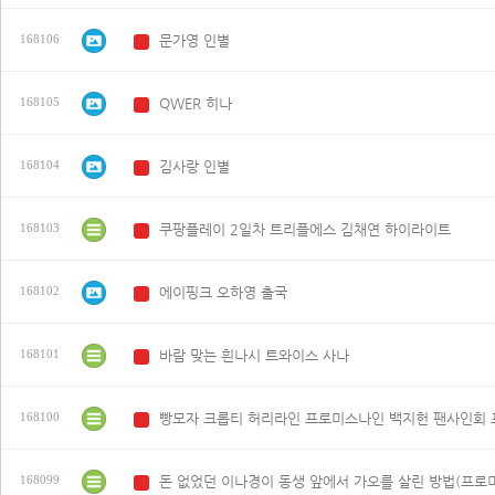
문가영 인별
168106
N
QWER 히나
168105
N
김사랑 인별
168104
N
쿠팡플레이 2일차 트리플에스 김채연 하이라이트
168103
N
에이핑크 오하영 출국
168102
N
바람 맞는 흰나시 트와이스 사나
168101
N
빵모자 크롭티 허리라인 프로미스나인 백지헌 팬사인회
168100
N
돈 없었던 이나경이 동생 앞에서 가오를 살린 방법(프로
168099
N