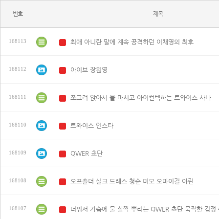
번호
제목
최애 아니란 말에 계속 공격하던 이채영의 최후
168113
N
아이브 장원영
168112
N
쪼그려 앉아서 물 마시고 아이컨텍하는 트와이스 사나
168111
N
트와이스 인스타
168110
N
QWER 쵸단
168109
N
오프숄더 실크 드레스 청순 미모 오마이걸 아린
168108
N
168107
N