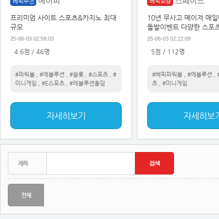
에이피
스페이드
베픽추천
베픽보증
프리미엄 사이트 스포츠&카지노 최대
10년 무사고 메이저 매
규모
돌발이벤트 다양한 스포
25-06-03 02:58:03
25-06-03 02:22:09
4.6점 / 46명
5점 / 112명
#파워볼
,
#에볼루션
,
#슬롯
,
#스포츠
,
#
#베픽파워볼
,
#에볼루션
,
미니게임
,
#E스포츠
,
#레볼루션홀덤
츠
,
#미니게임
자세히보기
자세히보
전체