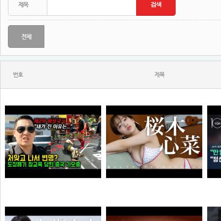
전체
번호
제목
충격! 제2의 마보국 등장! 처맞고 이런 변명을? 도장깨기 참교육 당한 중국 가오충
【#桜木心菜】“えびちゅう”ここなちゃんの、あまりにも夏盛りなグラビア！――デジタル写真集『TOO MUCH SUMMER!!!』好評発売中！ーCocona Sakuragi
N
N
N
호랑이
아이언맨