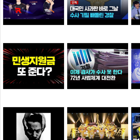
39:38 유나라 레전드
[단독] ‘장윤기’ 논란인데…‘경찰관 뺑소니’ 수사 빼돌린 경찰
We
물음표
크롬
와.. 추석 전 민생지원금 또 준다?
이제 검사가 직접 수사 못 한다…72년 사법체계 대전환421421
이영자
가습기