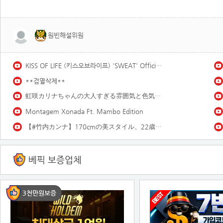
원빈해설위원
KISS OF LIFE (키스오브라이프) 'SWEAT' Official Music Video
**검열삭제**
虹咲カリナちゃんの大人すぎる雰囲気と色気にノックアウト♡ 虹咲カリナ「雨上がり!18歳!!」
Montagem Xonada Ft. Mambo Edition
【#竹内カンナ】170cmの美スタイル、22歳とは思えぬ色気。――デジタル写真集『inevitable signs』好評発売中！ Kanna Takeuchi
베픽 보증업체
3천만원보증