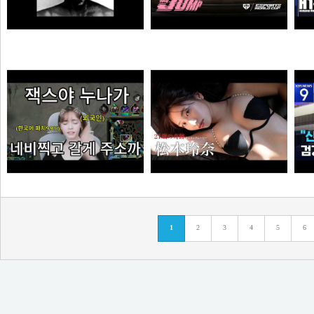
MONSTA - Holdin' On (Skrillex & Nero Remix)
젠랑이
극혐
물음표
엘프녀가 롤하다 극대노하게된 이유
【#松本玲奈】話題のショートドラマ出演女優が待望の水着グラビアに挑戦！――デジタル写真集『21歳の奇跡』好評発売中！ Reina Matsumoto
1
2
3
4
5
6
오타쿠
타짜신정환