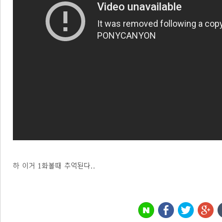
하 이거 1화볼때 추억된다..