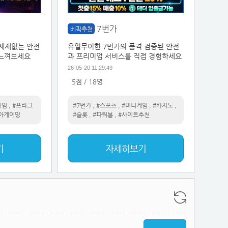
7번가
베픽추천
 제재없는 안전
유일무이한 7번가의 품격 검증된 안전
 느껴보세요
과 프리미엄 서비스를 직접 경험하세요
26-05-20 11:29:49
5점 / 18명
게임
,
#프라그
#7번가
,
#스포츠
,
#미니게임
,
#카지노
,
아게이밍
#슬롯
,
#파워볼
,
#사이트추천
기
자세히보기