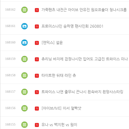
가죽팬츠 내전근 아이브 안유진 원오프숄더 청나시크롭
168162
N
프로미스나인 송하영 팬사인회 260801
168161
N
[엔믹스] 설윤
168160
N
츄리닝 바지에 검정나시만 입어도 고급진 트와이스 미나
168159
N
타이트한 뒤태 라인 츄
168158
N
트와이스 나연 줄무늬 끈나시 흰속바지 흰망사스타킹
168157
N
[아이브/IVE] 이서 얼빡샷
168156
N
유나 vs 백지헌 vs 원이
168155
N