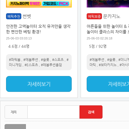
썬벳
문카지노
베픽추천
베픽보증
안전한 고액놀이터 오직 유저만을 생각
어른들을 위한 놀이터 &
한 편안한 베팅 환경!
놀이터 클라스의 차이를
25-06-03 03:03:13
25-06-03 02:26:18
4.6점 / 44명
5점 / 92명
#파워볼
,
#에볼루션
,
#슬롯
,
#스포츠
,
#
#에볼루션
,
#슬롯
,
#미니
미니게임
,
#E스포츠
,
#레볼루션홀덤
마틱
,
#보타카지노
,
#아시
자세히보기
자세히보