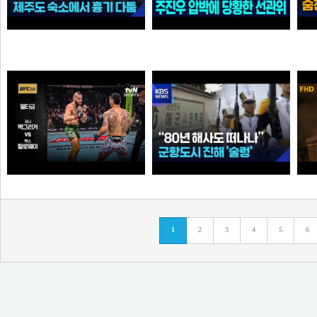
불법 체류하던 중국인들...제주도 숙소에서 흉기 다툼
"선관위 서버는 건드리면 안돼?" 주진우 압박에 '당황'한 선관위 사무총장142142421
아이언맨
가습기
[UFC] 코너 맥그리거 vs 맥스 할로웨이
“80년 해사도 진해 떠나나”…술렁이는 군항도시 /
1
2
3
4
5
6
순대국
순대국