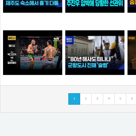
불법 체류하던 중국인들...제주도 숙소에서 흉기 다툼
"선관위 서버는 건드리면 안돼?" 주진우 압박에 '당황'한 선관위 사무총장142142421
아이언맨
가습기
[UFC] 코너 맥그리거 vs 맥스 할로웨이
“80년 해사도 진해 떠나나”…술렁이는 군항도시 /
1
2
3
4
5
6
순대국
순대국