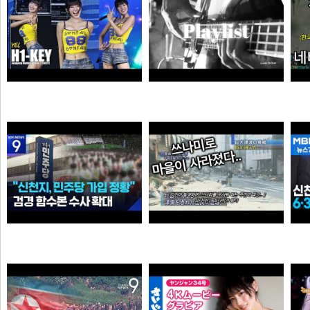
하이키 옐 직캠 #YEL #H1KEY @260731 정읍물빛축제 ♬ 여름이었다 (Summer Was You)
듣게
픽도리
순대국
“6·3 지방선거 앞두고 신천지 민주당 가입 정황”…합수본, 수사 확대
0:41 할아버지 대담한거보소 영압지리네
와꾸대장봉준
오쿠오쿠오타쿠