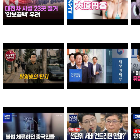
누가좀 말려봐라 ㅋ
【4Kムービーグラビア】OL×コスプレイヤーの二刀流ヒロイン #大原円香 ちゃんが再登場！“殻を破る”をテーマに可愛らしさも破壊力もパワーアップした水着撮影に最高画質で没入密着！【メイキング】
떨어진원숭이
손나은
탈영병의 편지
李 아파트 근저당 비판 재경부 게시글 당일 삭제…"대출 막더니 내로남불"
크롬
애플