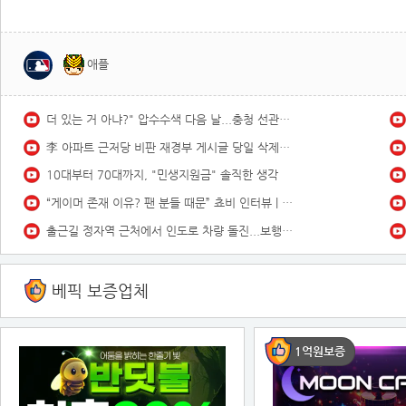
애플
더 있는 거 아냐?" 압수수색 다음 날...충청 선관위서도 '숫자 맞추기' 포착
李 아파트 근저당 비판 재경부 게시글 당일 삭제…"대출 막더니 내로남불"
10대부터 70대까지, "민생지원금" 솔직한 생각
“게이머 존재 이유? 팬 분들 때문” 쵸비 인터뷰 | GEN vs KRX(04.30)
출근길 정자역 근처에서 인도로 차량 돌진...보행자 숨져 / YTN
베픽 보증업체
1억원보증