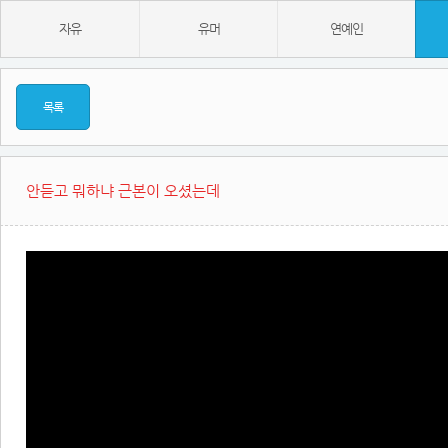
자유
유머
연예인
목록
안듣고 뭐하냐 근본이 오셨는데