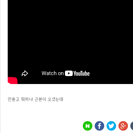
안듣고 뭐하냐 근본이 오셨는데