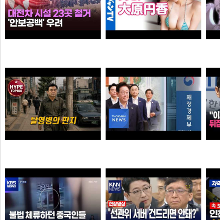
누가좀 말려봐라 ㅋ
【4Kムービーグラビア】OL×コスプレイヤーの二刀流ヒロイン #大原円香 ちゃんが再登場！“殻を破る”をテーマに可愛らしさも破壊力もパワーアップした水着撮影に最高画質で没入密着！【メイキング】
떨어진원숭이
손나은
탈영병의 편지
李 아파트 근저당 비판 재경부 게시글 당일 삭제…"대출 막더니 내로남불"
크롬
애플