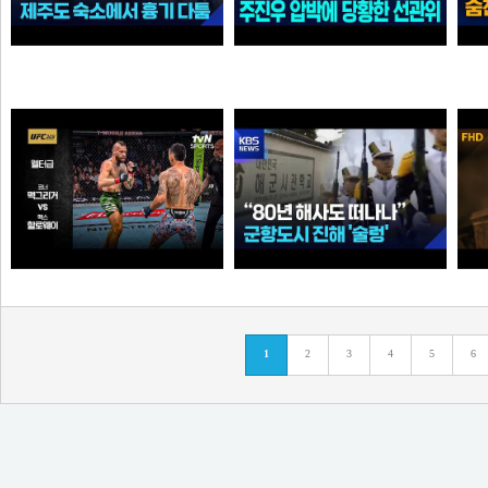
불법 체류하던 중국인들...제주도 숙소에서 흉기 다툼
"선관위 서버는 건드리면 안돼?" 주진우 압박에 '당황'한 선관위 사무총장142142421
아이언맨
가습기
[UFC] 코너 맥그리거 vs 맥스 할로웨이
“80년 해사도 진해 떠나나”…술렁이는 군항도시 /
1
2
3
4
5
6
순대국
순대국