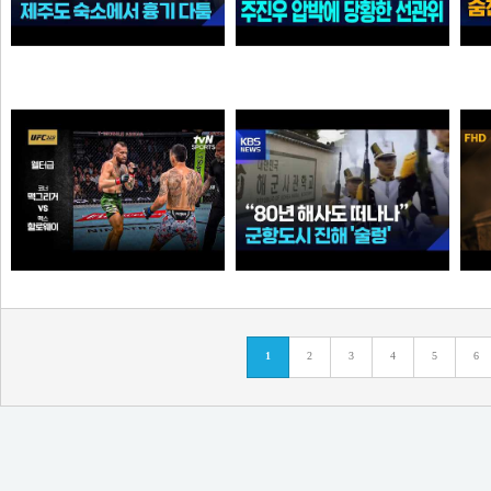
불법 체류하던 중국인들...제주도 숙소에서 흉기 다툼
"선관위 서버는 건드리면 안돼?" 주진우 압박에 '당황'한 선관위 사무총장142142421
아이언맨
가습기
[UFC] 코너 맥그리거 vs 맥스 할로웨이
“80년 해사도 진해 떠나나”…술렁이는 군항도시 /
1
2
3
4
5
6
순대국
순대국