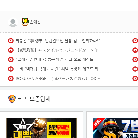
손예진
박충권 "李 정부, 인권결의안 불참 검토 철회하라!"
【#菜乃花】神スタイルのレジェンドが、２年ぶりの降臨。――デジタル写真集『ずっと好きだった』好評発売中！ Nanoka
"집에서 공짠데 PC방은 왜?" 리그 오브 레전드 '접속 차단' 분노 터졌다 / SBS 8뉴스
쵸비 "역대급 극대노 사건" 씨맥 등장과 데프트,리헨즈 히라이 감독까지 관전
ROKUSAN ANGEL （旧バーレスク東京） ODO芸タイム ≪れみ、らんか、りぼん≫ 【4K】 #burlesquetokyo #63angel #japaneseculture
베픽 보증업체