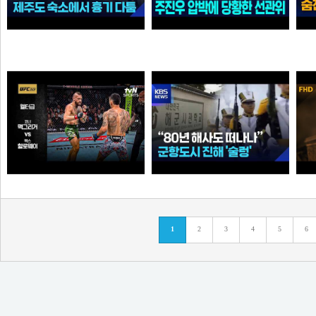
불법 체류하던 중국인들...제주도 숙소에서 흉기 다툼
"선관위 서버는 건드리면 안돼?" 주진우 압박에 '당황'한 선관위 사무총장142142421
아이언맨
가습기
[UFC] 코너 맥그리거 vs 맥스 할로웨이
“80년 해사도 진해 떠나나”…술렁이는 군항도시 /
1
2
3
4
5
6
순대국
순대국