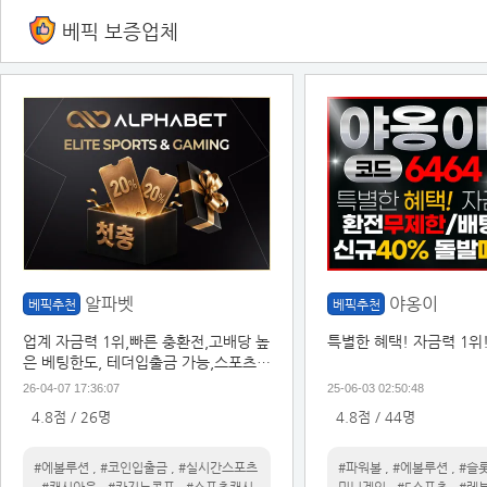
베픽 보증업체
알파벳
야옹이
베픽추천
베픽추천
업계 자금력 1위,빠른 충환전,고배당 높
특별한 혜택! 자금력 1위
은 베팅한도, 테더입출금 가능,스포츠
실시간 베팅 캐시아웃가능
26-04-07 17:36:07
25-06-03 02:50:48
4.8점 / 26명
4.8점 / 44명
#에볼루션
,
#코인입출금
,
#실시간스포츠
#파워볼
,
#에볼루션
,
#슬