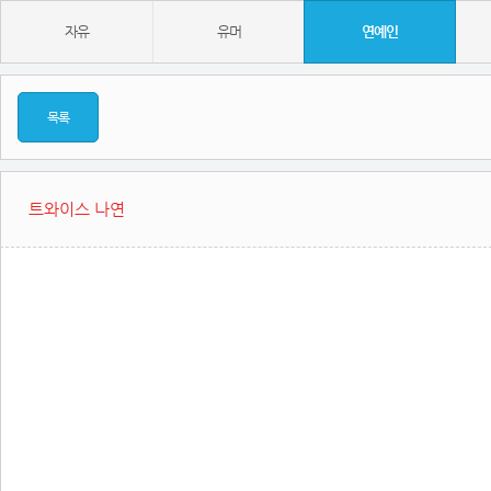
자유
유머
연예인
목록
트와이스 나연