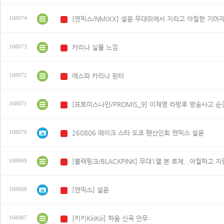
[엔믹스/NMIXX] 설윤 무대위에서 지리고 아찔한 기마
168074
N
카리나 실물 느낌
168073
N
에스파 카리나 윈터
168072
N
168071
N
260806 메이크 스타 도쿄 팬산인회 엔믹스 설윤
168070
N
[블랙핑크/BLACKPINK] 무대1열 본 로제...아찔하고 지린
168069
N
[엔믹스] 설윤
168068
N
[키키KiiiKiii] 하음 신곡 안무
168067
N