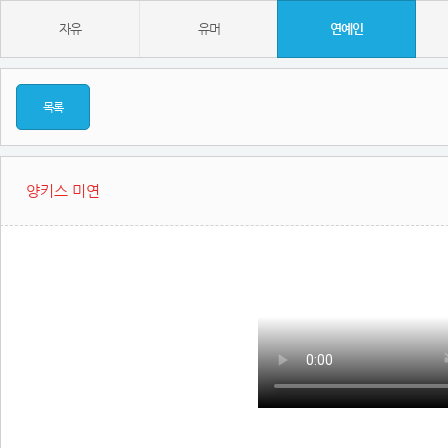
자유
유머
연예인
목록
양키스 미연