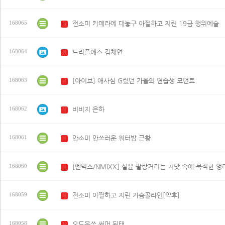
전소미 카메라에 대놓구 아찔하고 지린 19금 행위예술
168065
N
트리플에스 김채연
168064
N
[아이브] 애사심 G렸던 가을의 연습생 모먼트
168063
N
비비지 은하
168062
N
안소미 안쓰러운 워터밤 근황
168061
N
[엔믹스/NMIXX] 설윤 팔랑거리는 치맛 속에 묵직한 엉
168060
N
전소미 아찔하고 지린 가슴골라인[약후]
168059
N
오드유쓰 써머 뒷태
168058
N