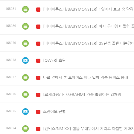
168081
N
168080
N
168079
N
[QWER] 쵸단
168078
N
바로 앞에서 본 트와이스 미나 밀착 지름 원피스 몸매
168077
N
[르세라핌/LE SSERAFIM] 가슴 출렁이는 김채원
168076
N
소진이모 근황
168075
N
[엔믹스/NMIXX] 설윤 무대위에서 지리고 아찔한 기마
168074
N