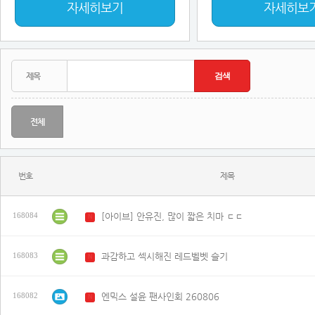
자세히보기
자세히보
전체
번호
제목
[아이브] 안유진, 많이 짧은 치마 ㄷㄷ
168084
N
과감하고 섹시해진 레드벨벳 슬기
168083
N
엔믹스 설윤 팬사인회 260806
168082
N