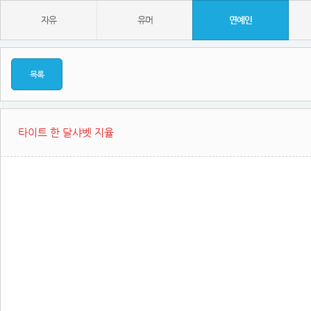
자유
유머
연예인
목록
타이트 한 달샤벳 지율