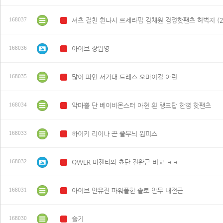
셔츠 걸친 흰나시 르세라핌 김채원 검정핫팬츠 허벅지 (2
168037
N
아이브 장원영
168036
N
많이 파인 서가대 드레스 오마이걸 아린
168035
N
악마뿔 단 베이비몬스터 아현 흰 탱크탑 한뼘 핫팬츠
168034
N
하이키 리이나 끈 줄무늬 원피스
168033
N
QWER 마젠타와 쵸단 전완근 비교 ㅋㅋ
168032
N
아이브 안유진 파워풀한 솔로 안무 내전근
168031
N
슬기
168030
N