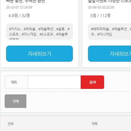
빠른 충전, 무제한 환전
돌발이벤트 다양한 스포
25-10-07 17:19:58
25-06-03 02:22:09
4.8점 / 32명
5점 / 112명
#카지노
,
#파워볼
,
#에볼루션
,
#슬롯
,
#
#베픽파워볼
,
#에볼루션
,
스포츠
,
#미니게임
,
#E스포츠
,
#레볼루
츠
,
#미니게임
션홀덤
자세히보기
자세히보
전체
번호
제목