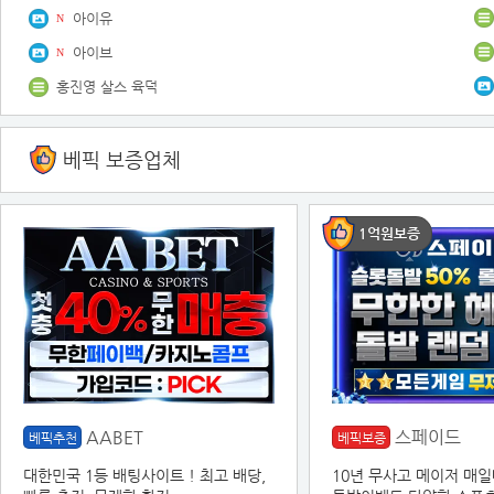
아이유
N
아이브
N
홍진영 살스 육덕
베픽 보증업체
1억원보증
AABET
스페이드
베픽추천
베픽보증
대한민국 1등 배팅사이트 ! 최고 배당,
10년 무사고 메이저 매