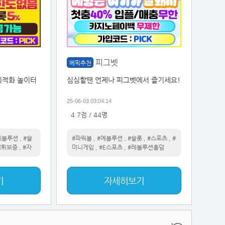
피그벳
베픽추천
최적화 놀이터
심심할땐 언제나 피그벳에서 즐기세요!
25-06-03 03:04:14
4.7점 / 44명
에볼루션
,
#슬
#파워볼
,
#에볼루션
,
#슬롯
,
#스포츠
,
#
먹튀보증
,
#자
미니게임
,
#E스포츠
,
#레볼루션홀덤
기
자세히보기