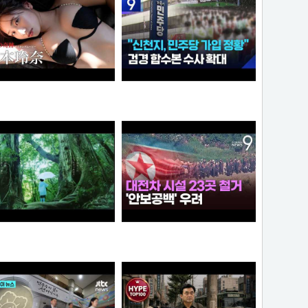
“6·3 지방선거 앞두고 신천지 민주당 가입 정황”…합수본, 수사 확대
【#松本玲奈】話題のショートドラマ出演女優が待望の水着グラビアに挑戦！――デジタル写真集『21歳の奇跡』好評発売中！ Reina Matsumoto
와꾸대장봉준
타짜신정환
[원작] 지금 만나러 갑니다 OST -시간을 넘어서
누가좀 말려봐라 ㅋ
아이언맨
떨어진원숭이