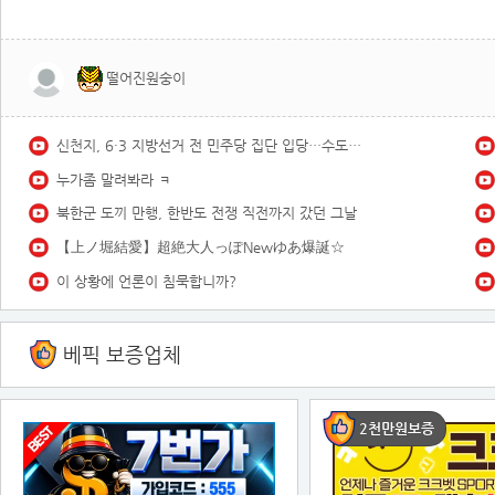
떨어진원숭이
신천지, 6·3 지방선거 전 민주당 집단 입당…수도권 지역
누가좀 말려봐라 ㅋ
북한군 도끼 만행, 한반도 전쟁 직전까지 갔던 그날
【上ノ堀結愛】超絶大人っぽNewゆあ爆誕☆
이 상황에 언론이 침묵합니까?
베픽 보증업체
2천만원보증