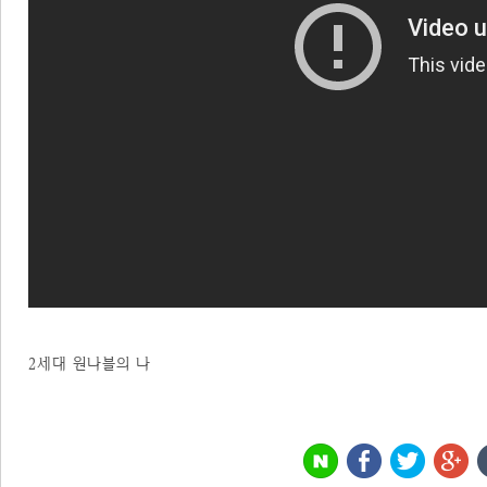
2세대 원나블의 나