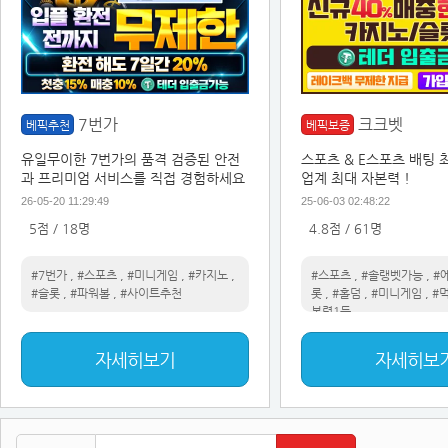
7번가
크크벳
베픽추천
베픽보증
유일무이한 7번가의 품격 검증된 안전
스포츠 & E스포츠 배팅 
과 프리미엄 서비스를 직접 경험하세요
업계 최대 자본력 !
26-05-20 11:29:49
25-06-03 02:48:22
5점 / 18명
4.8점 / 61명
#7번가
,
#스포츠
,
#미니게임
,
#카지노
,
#스포츠
,
#솔랭벳가능
,
#
#슬롯
,
#파워볼
,
#사이트추천
롯
,
#홀덤
,
#미니게임
,
#
본력1등
자세히보기
자세히보