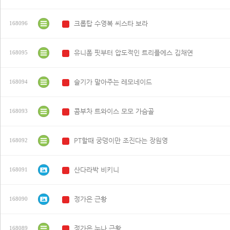
크롭탑 수영복 씨스타 보라
168096
N
유니폼 핏부터 압도적인 트리플에스 김채연
168095
N
슬기가 말아주는 레모네이드
168094
N
콤부차 트와이스 모모 가슴골
168093
N
PT할때 궁뎅이만 조진다는 장원영
168092
N
산다라박 비키니
168091
N
정가은 근황
168090
N
정가은 누나 근황
168089
N