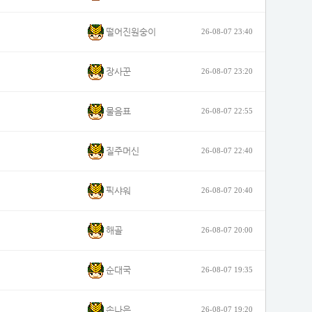
떨어진원숭이
26-08-07 23:40
장사꾼
26-08-07 23:20
물음표
26-08-07 22:55
질주머신
26-08-07 22:40
픽샤워
26-08-07 20:40
해골
26-08-07 20:00
순대국
26-08-07 19:35
손나은
26-08-07 19:20