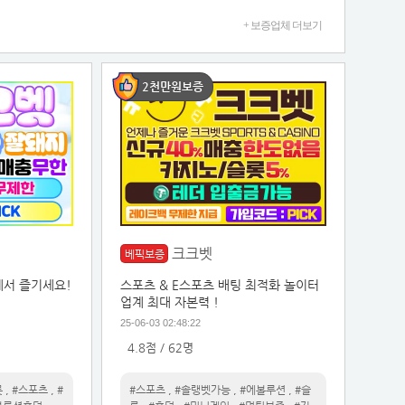
+ 보증업체 더보기
2천만원보증
크크벳
베픽보증
서 즐기세요!
스포츠 & E스포츠 배팅 최적화 놀이터
업계 최대 자본력 !
25-06-03 02:48:22
4.8점 / 62명
롯
,
#스포츠
,
#
#스포츠
,
#솔랭벳가능
,
#에볼루션
,
#슬