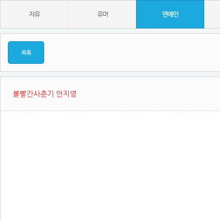
자유
유머
연예인
목록
볼빨간사춘기 안지영