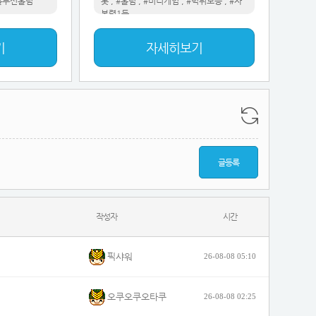
볼루션홀덤
롯
,
#홀덤
,
#미니게임
,
#먹튀보증
,
#자
본력1등
기
자세히보기
글등록
작성자
시간
픽샤워
26-08-08 05:10
오쿠오쿠오타쿠
26-08-08 02:25