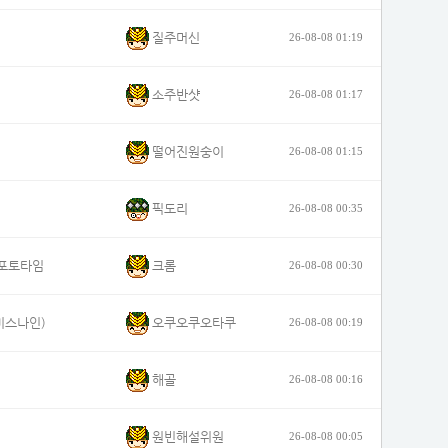
질주머신
26-08-08 01:19
소주반샷
26-08-08 01:17
떨어진원숭이
26-08-08 01:15
픽도리
26-08-08 00:35
크롬
 포토타임
26-08-08 00:30
오쿠오쿠오타쿠
미스나인)
26-08-08 00:19
해골
26-08-08 00:16
원빈해설위원
26-08-08 00:05