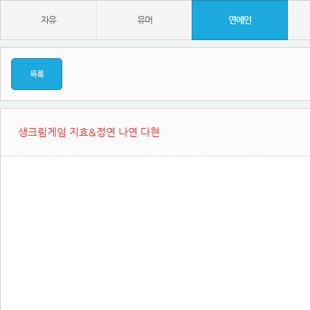
자유
유머
연예인
목록
생크림게임 지효&정연 나연 다현