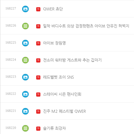
QWER 쵸단
168227
N
밀착 바디수트 의상 검정핫팬츠 아이브 안유진 허벅지
168226
N
아이브 장원영
168225
N
전소미 워터밤 게스트와 추는 갑자기
168224
N
레드벨벳 조이 SNS
168223
N
스테이씨 시은 팬사인회
168222
N
진주 M2 페스티벌 QWER
168221
N
슬기류 최강자
168220
N