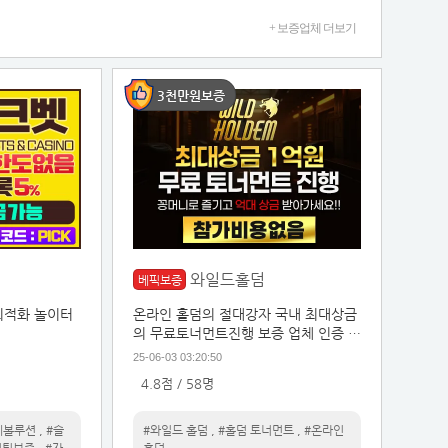
+ 보증업체 더보기
3천만원보증
와일드홀덤
베픽보증
최적화 놀이터
온라인 홀덤의 절대강자 국내 최대상금
의 무료토너먼트진행 보증 업체 인증 사
이트
25-06-03 03:20:50
4.8점 / 58명
에볼루션
,
#슬
#와일드 홀덤
,
#홀덤 토너먼트
,
#온라인