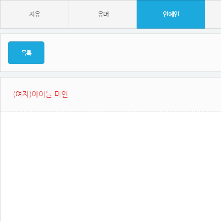
자유
유머
연예인
목록
(여자)아이들 미연