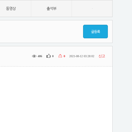
동영상
출석부
-
글등록
신고
486
0
0
2021-08-12 03:28:02