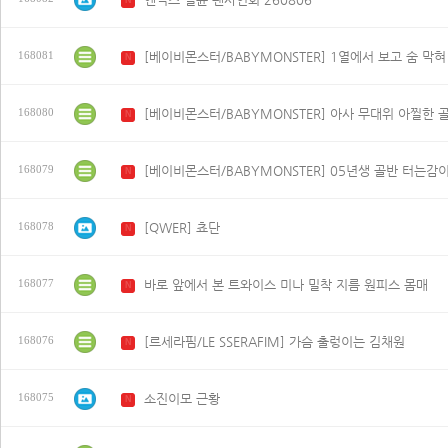
N
168081
N
168080
N
168079
N
[QWER] 쵸단
168078
N
바로 앞에서 본 트와이스 미나 밀착 지름 원피스 몸매
168077
N
[르세라핌/LE SSERAFIM] 가슴 출렁이는 김채원
168076
N
소진이모 근황
168075
N