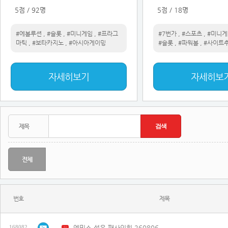
5점 / 92명
5점 / 18명
#에볼루션
,
#슬롯
,
#미니게임
,
#프라그
#7번가
,
#스포츠
,
#미니게
마틱
,
#보타카지노
,
#아시아게이밍
#슬롯
,
#파워볼
,
#사이트
자세히보기
자세히보
전체
번호
제목
엔믹스 설윤 팬사인회 260806
168082