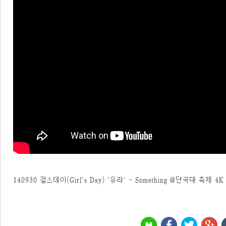
140930 걸스데이(Girl's Day) '유라' - Something @단국대 축제 4K 