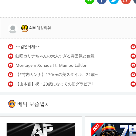
원빈해설위원
**검열삭제**
虹咲カリナちゃんの大人すぎる雰囲気と色気にノックアウト♡ 虹咲カリナ「雨上がり!18歳!!」
Montagem Xonada Ft. Mambo Edition
【#竹内カンナ】170cmの美スタイル、22歳とは思えぬ色気。――デジタル写真集『inevitable signs』好評発売中！ Kanna Takeuchi
【山本杏】祝・20歳になっての初グラビア‼︎ 過去イチ大人なあんころをお届け❤️
베픽 보증업체