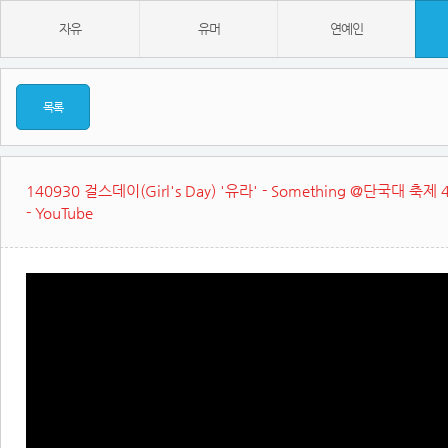
자유
유머
연예인
목록
140930 걸스데이(Girl's Day) '유라' - Something @단국대 축제 
- YouTube