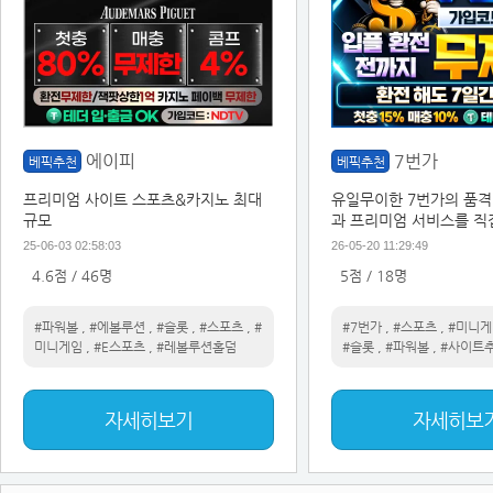
에이피
7번가
베픽추천
베픽추천
프리미엄 사이트 스포츠&카지노 최대
유일무이한 7번가의 품격
규모
과 프리미엄 서비스를 직
25-06-03 02:58:03
26-05-20 11:29:49
4.6점 / 46명
5점 / 18명
#파워볼
,
#에볼루션
,
#슬롯
,
#스포츠
,
#
#7번가
,
#스포츠
,
#미니게
미니게임
,
#E스포츠
,
#레볼루션홀덤
#슬롯
,
#파워볼
,
#사이트
자세히보기
자세히보