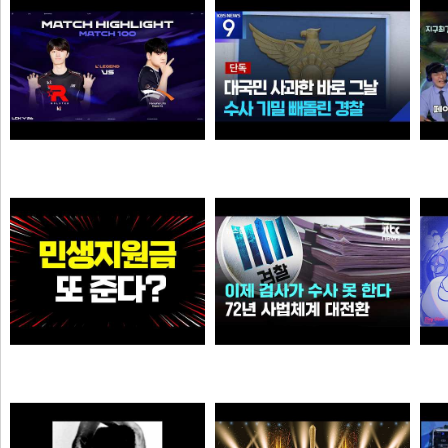
소주반샷
오타쿠
39:38 유나라 레전드
[단독] ‘장윤기’ 논란인데…‘경찰관 뺑소니’ 수사 빼돌린 경찰
N
N
N
물음표
크롬
와.. 추석 전 민생지원금 또 준다?
이제 검사가 직접 수사 못 한다…72년 사법체계 대전환421421
N
N
이영자
가습기