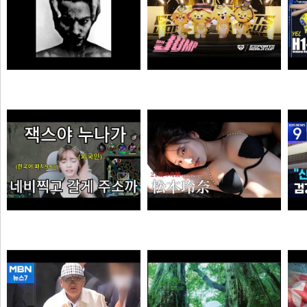
MONSTA - Holdin' On (Skrillex & Nero Remix)
젠랑이
극혐
물음표
엘프녀가 롤하다 극대노하게된 이유
【#松本玲奈】話題のショートドラマ出演女優が待望の水着グラビアに挑戦！――デジタル写真集『21歳の奇跡』好評発売中！ Reina Matsumoto
오타쿠
타짜신정환