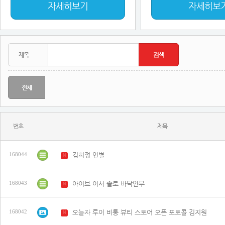
자세히보기
자세히보
전체
번호
제목
김희정 인별
168044
N
아이브 이서 솔로 바닥안무
168043
N
오늘자 루이 비통 뷰티 스토어 오픈 포토콜 김지원
168042
N