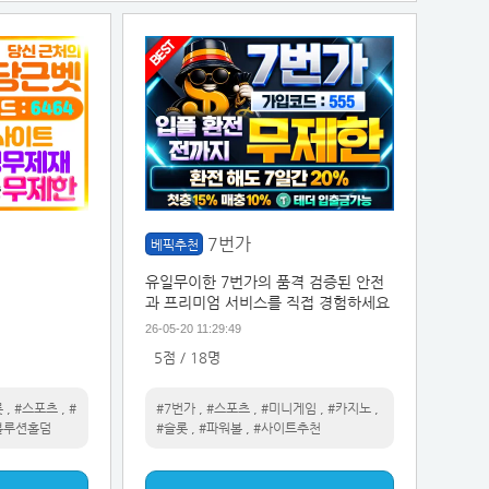
7번가
베픽추천
유일무이한 7번가의 품격 검증된 안전
과 프리미엄 서비스를 직접 경험하세요
26-05-20 11:29:49
5점 / 18명
롯
,
#스포츠
,
#
#7번가
,
#스포츠
,
#미니게임
,
#카지노
,
볼루션홀덤
#슬롯
,
#파워볼
,
#사이트추천