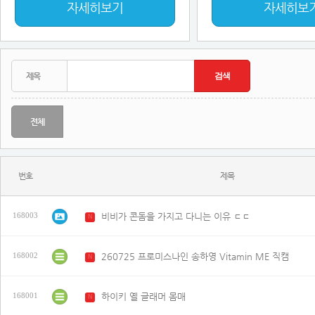
자세히보기
자세히보
전체
번호
제목
비비가 콘돔을 가지고 다니는 이유 ㄷㄷ
168003
N
260725 프로미스나인 송하영 Vitamin ME 직캠
168002
N
하이키 옐 글래머 몸매
168001
N