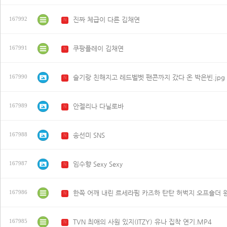
진짜 체급이 다른 김채연
167992
N
쿠팡플레이 김채연
167991
N
슬기랑 친해지고 레드벨벳 팬콘까지 갔다 온 박은빈.jpg
167990
N
안젤리나 다닐로바
167989
N
송선미 SNS
167988
N
임수향 Sexy Sexy
167987
N
167986
N
TVN 최애의 사원 있지(ITZY) 유나 집착 연기.MP4
167985
N