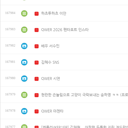
하츠투하츠 이안
167984
N
QWER 2026 펜타포트 인스타
167983
N
배우 서수민
167982
N
김혜수 SNS
167981
N
QWER 시연
167980
N
167979
N
QWER 마젠타
167978
N
[케플러/KEP1ER] 김채현....아찔한 두툼한 지린 겨드랑
167977
N