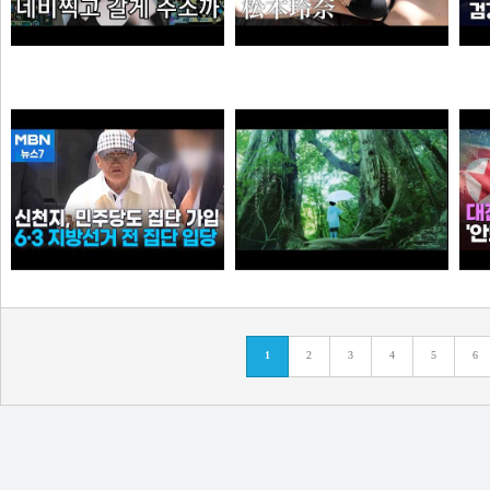
엘프녀가 롤하다 극대노하게된 이유
【#松本玲奈】話題のショートドラマ出演女優が待望の水着グラビアに挑戦！――デジタル写真集『21歳の奇跡』好評発売中！ Reina Matsumoto
오타쿠
타짜신정환
신천지, 6·3 지방선거 전 민주당 집단 입당…수도권 지역
[원작] 지금 만나러 갑니다 OST -시간을 넘어서
누
1
2
3
4
5
6
떨어진원숭이
아이언맨