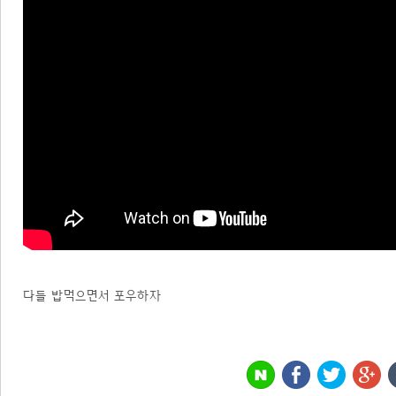
다들 밥먹으면서 포우하자