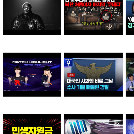
KITSCHKRIEG - du bist gut genug without SHIRIN DAVID
북한에 그나마 남아 있었던 민주주의가 완전히 삭제되고 김일성이 권력을 잡게 된 결정적인 사건
소주반샷
오타쿠
39:38 유나라 레전드
[단독] ‘장윤기’ 논란인데…‘경찰관 뺑소니’ 수사 빼돌린 경찰
We
물음표
크롬