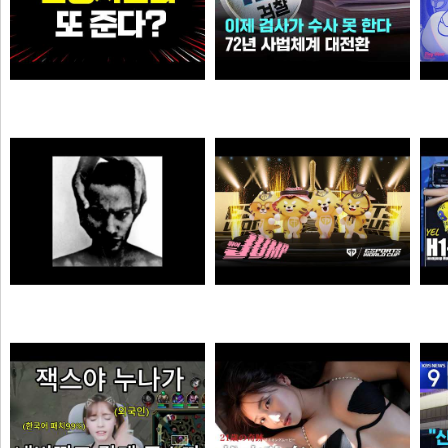
와.. 추석 전 민생지원금 또 준다?
이제 검사가 직접 수사 못 한다…72년 사법체계 대전환421421
이영자
가습기
MONSTA - Holdin' On (Skrillex & Nero Remix)
젠랑이
극혐
물음표