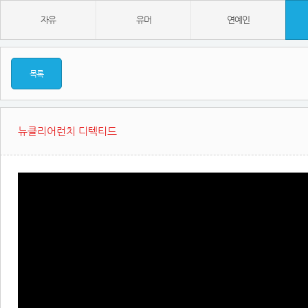
자유
유머
연예인
목록
뉴클리어런치 디텍티드