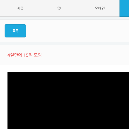
자유
유머
연예인
목록
4일만에 15억 모임