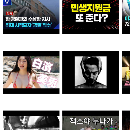
[단독] “안 데려와도 임의동행에 ‘죄명 바꾸기’”…경찰서 조직적 개입?
와.. 추석 전 민생지원금 또 준다?
N
N
N
크롬
이영자
MONSTA - Holdin' On (Skrillex & Nero Remix)
젠
【#白濱美兎】変わらぬあどけなさから、こぼれおちる色気。――デジタル写真集『あの日の約束、大人の答え。』好評発売中！ Miu Shirahama
극혐
곰비서