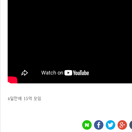
4일만에 15억 모임