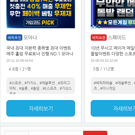
모아나
스페이드
베픽추천
베픽보증
국내 최대 자본력 종목별 최대 이벤트
10년 무사고 메이저 매
매주 홀덤 무료토너 진행 NO.1 모아나
돌발이벤트 다양한 스포
25-11-10 08:44:54
25-06-03 02:22:09
4.8점 / 21명
5점 / 112명
#스포츠
,
#카지노
,
#에볼루션
,
#프라그
#베픽파워볼
,
#에볼루션
,
마틱
,
#슬롯
,
#홀덤
,
#E스포츠
,
#가상스
츠
,
#미니게임
포츠
자세히보기
자세히보