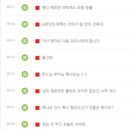
병디 헤르만 마르케스 최종 방출
38557
N
6회인데 파헤스 안타가 팀 안타 전부네
38556
N
거너 핸더슨 다음 오프시즌에 팝니다
38555
N
줄건줘
38554
N
하느님 부처님 헤나오님 ㄷㄷ
38553
N
샌프 채프먼은 몰라도 슈미트 없는건 너무 크다
38552
N
헤나오 선수 혹시 형있으신가 성함은 헤가오?
38551
N
점심 안 먹고 오늘도 자야징
38550
N