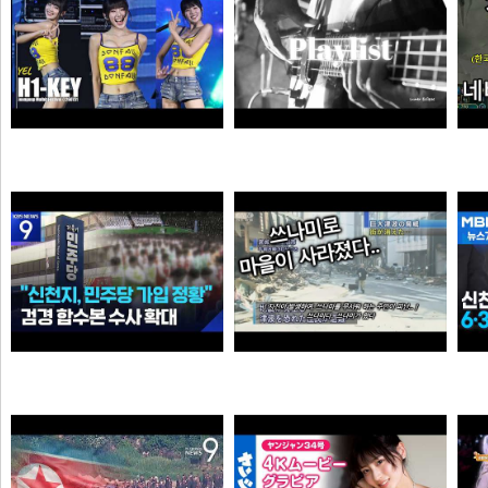
하이키 옐 직캠 #YEL #H1KEY @260731 정읍물빛축제 ♬ 여름이었다 (Summer Was You)
듣게
픽도리
순대국
“6·3 지방선거 앞두고 신천지 민주당 가입 정황”…합수본, 수사 확대
0:41 할아버지 대담한거보소 영압지리네
와꾸대장봉준
오쿠오쿠오타쿠