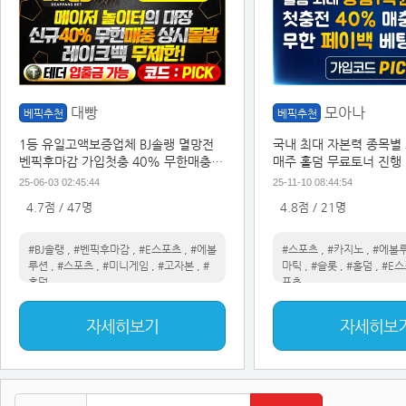
대빵
모아나
베픽추천
베픽추천
1등 유일고액보증업체 BJ솔랭 멸망전
국내 최대 자본력 종목별
벤픽후마감 가입첫충 40% 무한매충이
매주 홀덤 무료토너 진행 
벤트
25-06-03 02:45:44
25-11-10 08:44:54
4.7점 / 47명
4.8점 / 21명
#BJ솔랭
,
#벤픽후마감
,
#E스포츠
,
#에볼
#스포츠
,
#카지노
,
#에볼
루션
,
#스포츠
,
#미니게임
,
#고자본
,
#
마틱
,
#슬롯
,
#홀덤
,
#E
홀덤
포츠
자세히보기
자세히보