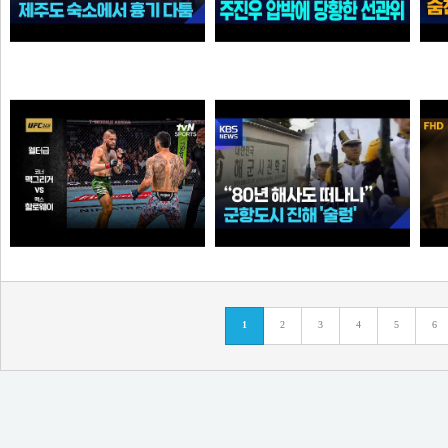
불법 체류하던 중국인들...제주도 숙소에서 흉기 다툼
"선관위 서버는 건드리면 안돼?" 주진우 압박에 '당황'한 선관위 사무총장142142421
아이언맨
가습기
[UFC] 코너 맥그리거 vs 맥스 할로웨이
“80년 해사도 진해 떠나나”…술렁이는 군항도시 /
1
2
3
4
5
6
순대국
순대국