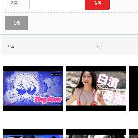
전체
번호
제목
자오 EP 「Tiny Giant」 | 젠레스 존 제로
【#白濱美兎】変わらぬあどけなさから、こぼれおちる色気。――デジタル写真集『あの日の約束、大人の答え。』好評発売中！ Miu Shirahama
N
N
픽샤워
곰비서