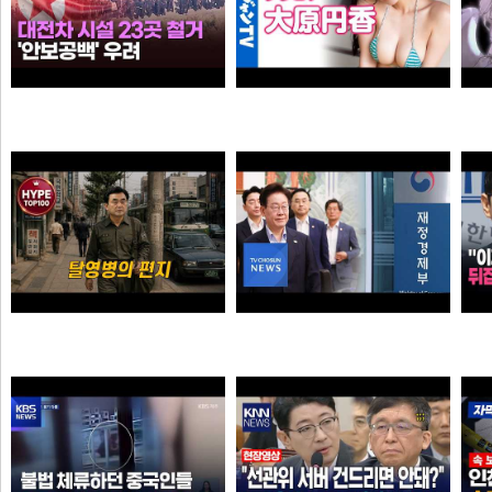
누가좀 말려봐라 ㅋ
【4Kムービーグラビア】OL×コスプレイヤーの二刀流ヒロイン #大原円香 ちゃんが再登場！“殻を破る”をテーマに可愛らしさも破壊力もパワーアップした水着撮影に最高画質で没入密着！【メイキング】
떨어진원숭이
손나은
탈영병의 편지
李 아파트 근저당 비판 재경부 게시글 당일 삭제…"대출 막더니 내로남불"
크롬
애플