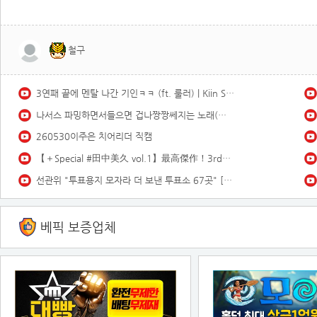
철구
3연패 끝에 멘탈 나간 기인ㅋㅋ (ft. 룰러) | Kiin Stream Highlights
나서스 파밍하면서들으면 겁나짱짱쎄지는 노래(스택1000)듣기좋은 브금
260530이주은 치어리더 직캠
【＋Special #田中美久 vol.1】最高傑作！3rd写真集の“オールアザーカット”＆ムービーを「プラス！」会員だけにお届け♡＜2026年3月後期＞
선관위 "투표용지 모자라 더 보낸 투표소 67곳" [MBN 뉴스7]
베픽 보증업체