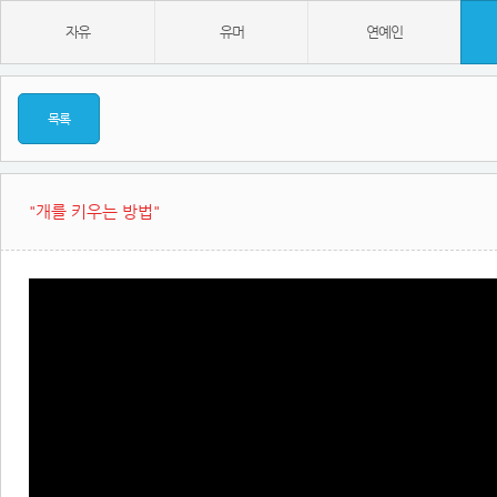
자유
유머
연예인
목록
"개를 키우는 방법"