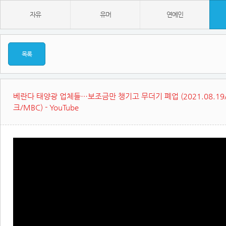
자유
유머
연예인
목록
베란다 태양광 업체들…보조금만 챙기고 무더기 폐업 (2021.08.1
크/MBC) - YouTube