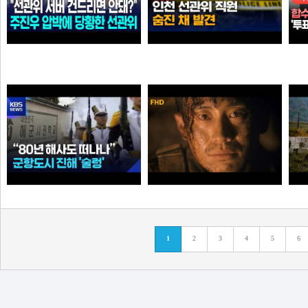
"선관위 서버는 건드리면 안돼?" 주진우 압박에 '당황'한 선관위 사무총장142142421
인천 한 선관위 사무실 직원 숨진 채…유서 발견 [
가습기
곰비서
“80년 해사도 진해 떠나나”…술렁이는 군항도시 /
고지전 – 정전협정 (10/10) | 신하균 류승룡
1
2
3
4
5
6
순대국
타짜신정환