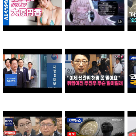
Call Of Silence - Clear Sky remix • Cover: Mirai | Atack on titan ost | Cover - Vtuber
【4Kムービーグラビア】OL×コスプレイヤーの二刀流ヒロイン #大原円香 ちゃんが再登場！“殻を破る”をテーマに可愛らしさも破壊力もパワーアップした水着撮影に最高画質で没入密着！【メイキング】
타짜신정환
손나은
"이제 선관위 해명 못 믿어요" 뒤집어진 주진우 무슨 일이길래
李 아파트 근저당 비판 재경부 게시글 당일 삭제…"대출 막더니 내로남불"
타짜신정환
애플