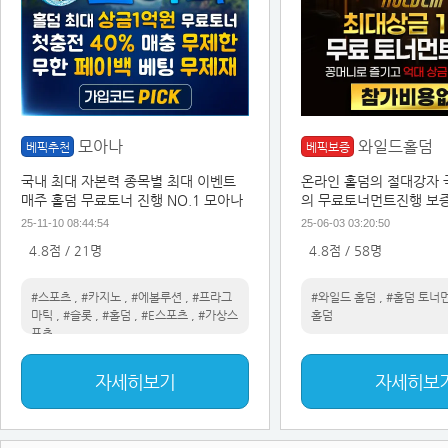
모아나
와일드홀덤
베픽추천
베픽보증
국내 최대 자본력 종목별 최대 이벤트
온라인 홀덤의 절대강자 
매주 홀덤 무료토너 진행 NO.1 모아나
의 무료토너먼트진행 보증
이트
25-11-10 08:44:54
25-06-03 03:20:50
4.8점 / 21명
4.8점 / 58명
#스포츠
,
#카지노
,
#에볼루션
,
#프라그
#와일드 홀덤
,
#홀덤 토너
마틱
,
#슬롯
,
#홀덤
,
#E스포츠
,
#가상스
홀덤
포츠
자세히보기
자세히보