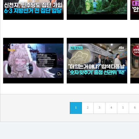
신천지, 6·3 지방선거 전 민주당 집단 입당…수도권 지역
[원작] 지금 만나러 갑니다 OST -시간을 넘어서
누
떨어진원숭이
아이언맨
Call Of Silence - Clear Sky remix • Cover: Mirai | Atack on titan ost | Cover - Vtuber
더 있는 거 아냐?" 압수수색 다음 날...충청 선관위서도 '숫자 맞추기' 포착
탈
1
2
3
4
5
6
타짜신정환
애플