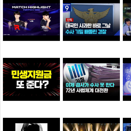
소주반샷
오타쿠
39:38 유나라 레전드
[단독] ‘장윤기’ 논란인데…‘경찰관 뺑소니’ 수사 빼돌린 경찰
We
N
N
물음표
크롬
와.. 추석 전 민생지원금 또 준다?
이제 검사가 직접 수사 못 한다…72년 사법체계 대전환421421
이영자
가습기