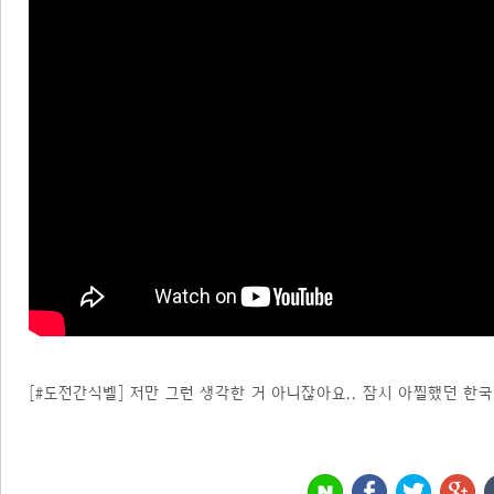
[#도전간식벨] 저만 그런 생각한 거 아니잖아요.. 잠시 아찔했던 한국영화