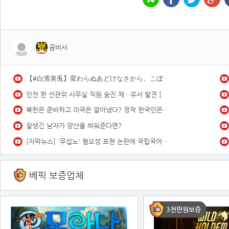
곰비서
【#白濱美兎】変わらぬあどけなさから、こぼれおちる色気。――デジタル写真集『あの日の約束、大人の答え。』好評発売中！ Miu Shirahama
인천 한 선관위 사무실 직원 숨진 채…유서 발견 [
북한은 준비하고 미국은 알아냈다? 정작 한국인은 아무것도 모르는 상황
잘생긴 남자가 양산을 씌워준다면?
[자막뉴스] '무섭노' 혐오성 표현 논란에 국립국어원이 내놓은 답변 / YTN
베픽 보증업체
3천만원보증