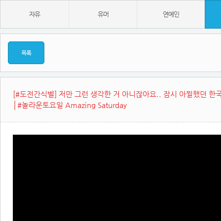
자유
유머
연예인
목록
[#도전간식벨] 저만 그런 생각한 거 아니잖아요.. 잠시 아찔했던 
│#놀라운토요일 Amazing Saturday