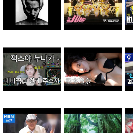
MONSTA - Holdin' On (Skrillex & Nero Remix)
젠랑이
극혐
물음표
엘프녀가 롤하다 극대노하게된 이유
【#松本玲奈】話題のショートドラマ出演女優が待望の水着グラビアに挑戦！――デジタル写真集『21歳の奇跡』好評発売中！ Reina Matsumoto
오타쿠
타짜신정환