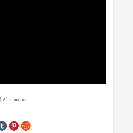
 - YouTube