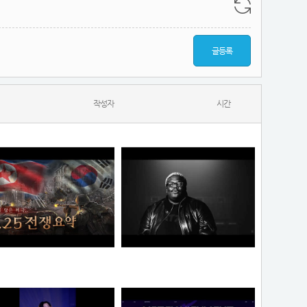
글등록
작성자
시간
한 편으로 알아보는 6.25전쟁
KITSCHKRIEG - du bist gut genug without SHIRIN DAVID
소주반샷
질주머신