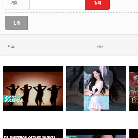
전체
번호
제목
KISS OF LIFE (키스오브라이프) 'SWEAT' Official Music Video
와...ㅈㄴ좋다
N
N
N
원빈해설위원
해골