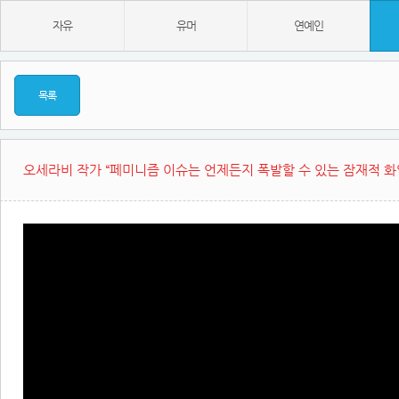
자유
유머
연예인
목록
오세라비 작가 “페미니즘 이슈는 언제든지 폭발할 수 있는 잠재적 화약고”