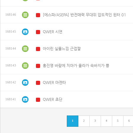
[에스파/ASEPA] 반전매력 무대위 압도적인 윈터 01
168146
N
QWER 시연
168145
N
아이린 실물느낌 근접짤
168144
N
홍진영 바람에 치마가 올라가 속바지가 뿅
168143
N
QWER 마젠타
168142
N
QWER 쵸단
168141
N
1
2
3
4
5
6