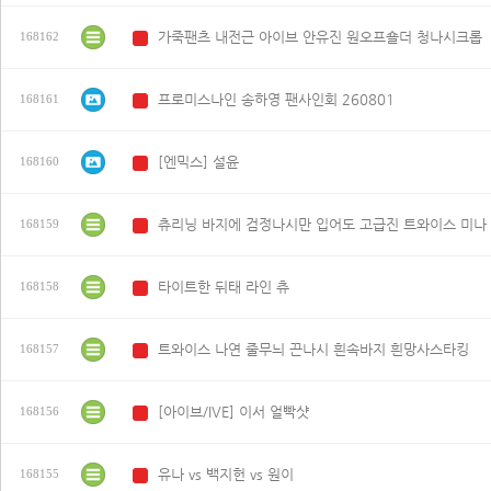
가죽팬츠 내전근 아이브 안유진 원오프숄더 청나시크롭
168162
N
프로미스나인 송하영 팬사인회 260801
168161
N
[엔믹스] 설윤
168160
N
츄리닝 바지에 검정나시만 입어도 고급진 트와이스 미나
168159
N
타이트한 뒤태 라인 츄
168158
N
트와이스 나연 줄무늬 끈나시 흰속바지 흰망사스타킹
168157
N
[아이브/IVE] 이서 얼빡샷
168156
N
유나 vs 백지헌 vs 원이
168155
N