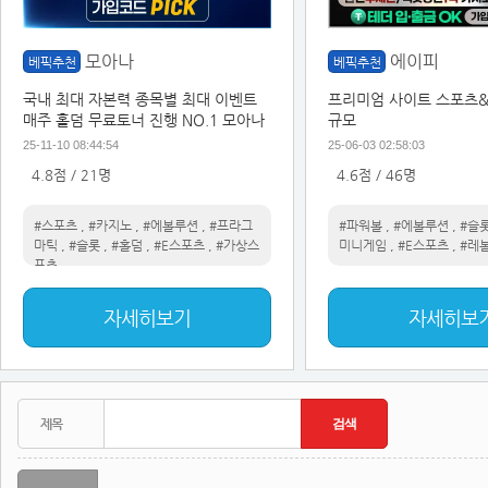
모아나
에이피
베픽추천
베픽추천
국내 최대 자본력 종목별 최대 이벤트
프리미엄 사이트 스포츠
매주 홀덤 무료토너 진행 NO.1 모아나
규모
25-11-10 08:44:54
25-06-03 02:58:03
4.8점 / 21명
4.6점 / 46명
#스포츠
,
#카지노
,
#에볼루션
,
#프라그
#파워볼
,
#에볼루션
,
#슬
마틱
,
#슬롯
,
#홀덤
,
#E스포츠
,
#가상스
미니게임
,
#E스포츠
,
#레
포츠
자세히보기
자세히보