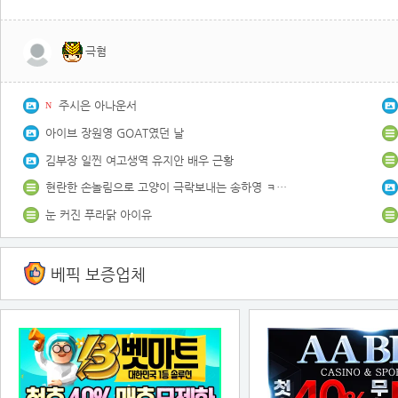
극혐
주시은 아나운서
N
아이브 장원영 GOAT였던 날
김부장 일찐 여고생역 유지안 배우 근황
현란한 손놀림으로 고양이 극락보내는 송하영 ㅋㅋ (프로미스나인)
눈 커진 푸라닭 아이유
베픽 보증업체