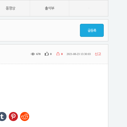
동영상
출석부
-
글등록
신고
670
0
0
2021-08-23 13:30:03