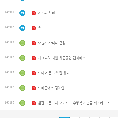
에스파 윈터
168201
N
츄
168200
N
오늘자 카리나 근황
168199
N
시그니처 지원 위문공연 팬서비스
168198
N
드디어 뜬 고화질 유나
168197
N
트리플에스 김채연
168196
N
빨간 크롭나시 모노키니 수영복 가슴골 씨스타 보라
168195
N