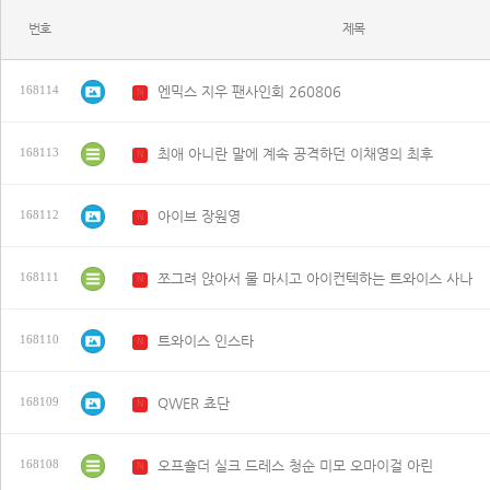
번호
제목
엔믹스 지우 팬사인회 260806
168114
N
최애 아니란 말에 계속 공격하던 이채영의 최후
168113
N
아이브 장원영
168112
N
쪼그려 앉아서 물 마시고 아이컨텍하는 트와이스 사나
168111
N
트와이스 인스타
168110
N
QWER 쵸단
168109
N
오프숄더 실크 드레스 청순 미모 오마이걸 아린
168108
N