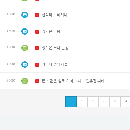
산다라박 비키니
168091
N
정가은 근황
168090
N
정가은 누나 근황
168089
N
카리나 중딩시절
168088
N
많이 짧은 얼룩 치마 아이브 안유진 뒤태
168087
N
1
2
3
4
5
6