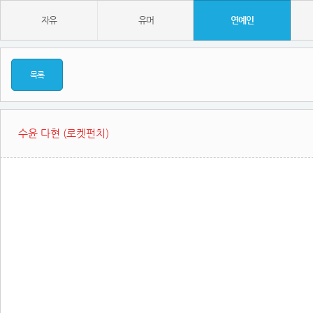
자유
유머
연예인
목록
수윤 다현 (로켓펀치)