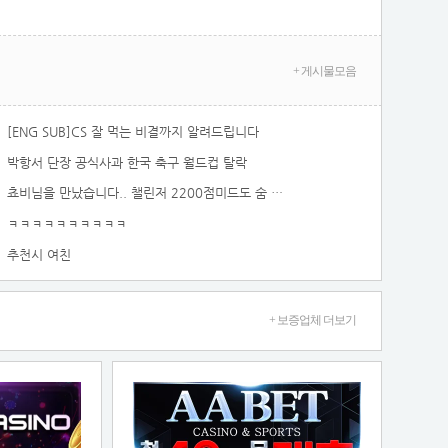
+ 게시물모음
[ENG SUB]CS 잘 먹는 비결까지 알려드립니다
박항서 단장 공식사과 한국 축구 월드컵 탈락
쵸비님을 만났습니다.. 챌린저 2200점미드도 숨 쉬기 힘든 라인전 상대시점
ㅋㅋㅋㅋㅋㅋㅋㅋㅋㅋ
추천시 여친
+ 보증업체 더보기