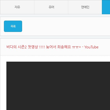
자유
유머
연예인
목록
비다의 시즌2 첫영상 !!!! 늦어서 죄송해요 ㅠㅠ* - YouTube