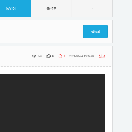
동영상
출석부
-
글등록
신고
946
0
0
2021-08-24 19:34:04