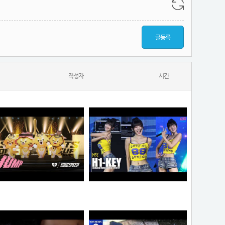
글등록
작성자
시간
젠랑이
하이키 옐 직캠 #YEL #H1KEY @260731 정읍물빛축제 ♬ 여름이었다 (Summer Was You)
픽도리
물음표