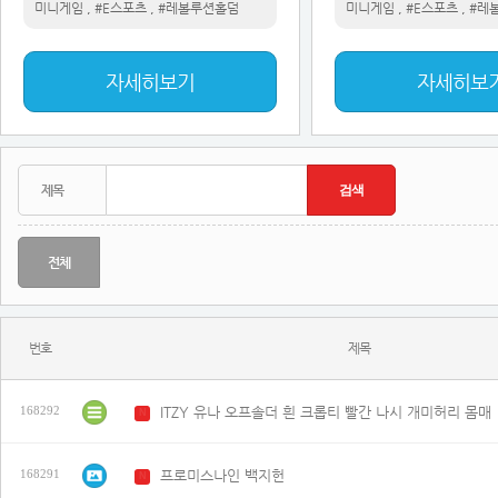
미니게임
,
#E스포츠
,
#레볼루션홀덤
미니게임
,
#E스포츠
,
#레
자세히보기
자세히보
전체
번호
제목
ITZY 유나 오프솔더 흰 크롭티 빨간 나시 개미허리 몸매
168292
N
프로미스나인 백지헌
168291
N