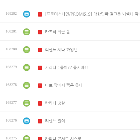
168282
N
카즈하 최근 폼
168281
N
리센느 제나 까엉턴
168280
N
카리나 : 울어?? 울지마!!
168279
N
바로 앞에서 찍은 유나
168278
N
카리나 뱃살
168277
N
리센느 원이
168276
N
카리나 콘서트 시스루
168275
N