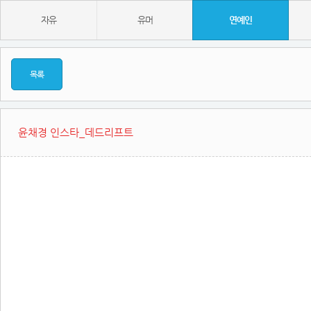
자유
유머
연예인
목록
윤채경 인스타_데드리프트