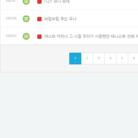
ITZY 유나 뒷태
168267
N
보핍보핍 추는 유나
168266
N
에스파 카리나 그 시절 우리가 사랑했던 테니스부 선배 
168265
N
1
2
3
4
5
6