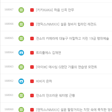
[키키KiiiKiii] 하음 신곡 안무
168067
N
[엔믹스/NMIXX] 설윤 청바지 힙라인 레전드
168066
N
전소미 카메라에 대놓구 아찔하고 지린 19금 행위예술
168065
N
트리플에스 김채연
168064
N
[아이브] 애사심 G렸던 가을의 연습생 모먼트
168063
N
비비지 은하
168062
N
안소미 안쓰러운 워터밤 근황
168061
N
[엔믹스/NMIXX] 설윤 팔랑거리는 치맛 속에 묵직한 엉
168060
N