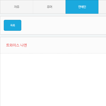
자유
유머
연예인
목록
트와이스 나연