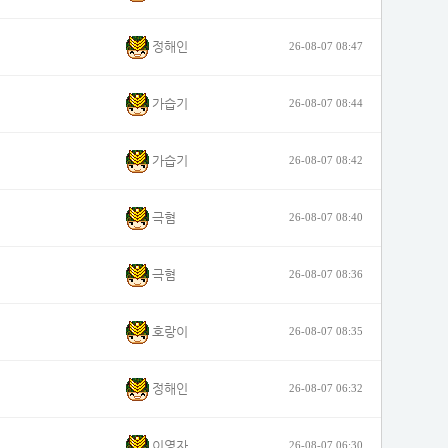
정해인
26-08-07 08:47
가습기
26-08-07 08:44
가습기
26-08-07 08:42
극혐
26-08-07 08:40
극혐
26-08-07 08:36
호랑이
26-08-07 08:35
정해인
26-08-07 06:32
이영자
26-08-07 06:30