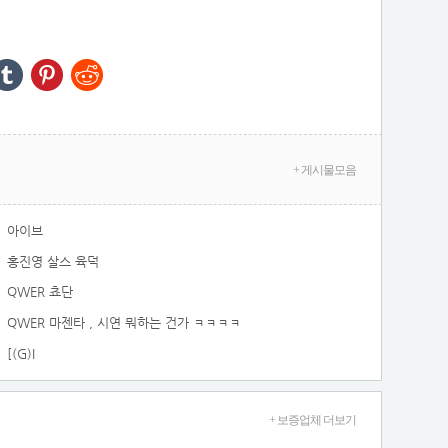
+ 게시물모음
아이브
홍진영 살스 육덕
QWER 쵸단
QWER 마젠타 , 시연 뭐하는 건가 ㅋㅋㅋㅋ
[(G)I
+ 보증업체 더보기