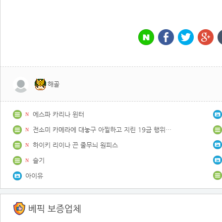
해골
에스파 카리나 윈터
N
전소미 카메라에 대놓구 아찔하고 지린 19금 행위예술
N
하이키 리이나 끈 줄무늬 원피스
N
슬기
N
아이유
베픽 보증업체