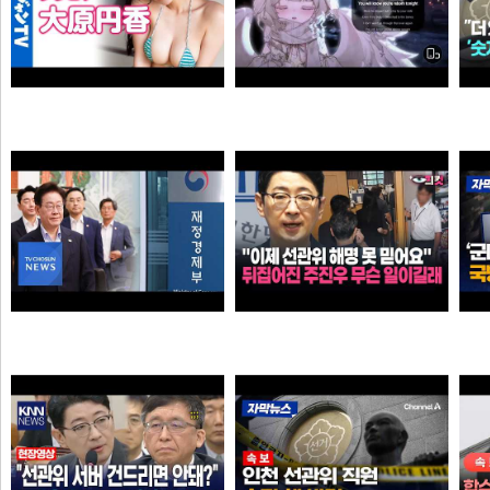
Call Of Silence - Clear Sky remix • Cover: Mirai | Atack on titan ost | Cover - Vtuber
【4Kムービーグラビア】OL×コスプレイヤーの二刀流ヒロイン #大原円香 ちゃんが再登場！“殻を破る”をテーマに可愛らしさも破壊力もパワーアップした水着撮影に最高画質で没入密着！【メイキング】
타짜신정환
손나은
"이제 선관위 해명 못 믿어요" 뒤집어진 주진우 무슨 일이길래
李 아파트 근저당 비판 재경부 게시글 당일 삭제…"대출 막더니 내로남불"
타짜신정환
애플