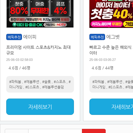
에이피
에그벳
베픽추천
베픽추천
프리미엄 사이트 스포츠&카지노 최대
빠르고 수준 높은 해외식 
규모
이터
25-06-03 02:58:03
25-06-03 03:05:27
4.6점 / 46명
4.6점 / 44명
#파워볼
,
#에볼루션
,
#슬롯
,
#스포츠
,
#
#파워볼
,
#에볼루션
,
#슬
미니게임
,
#E스포츠
,
#레볼루션홀덤
미니게임
,
#E스포츠
,
#레
자세히보기
자세히보