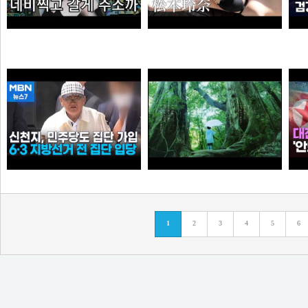
엘프녀가 롤하다 극대노하게된 이유
【#松本玲奈】話題のショートドラマ出演女優が待望の水着グラビアに挑戦！――デジタル写真集『21歳の奇跡』好評発売中！ Reina Matsumoto
오타쿠
타짜신정환
신천지, 6·3 지방선거 전 민주당 집단 입당…수도권 지역
[원작] 지금 만나러 갑니다 OST -시간을 넘어서
누
1
2
3
4
5
6
떨어진원숭이
아이언맨