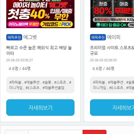
에그벳
에이피
베픽추천
베픽추천
빠르고 수준 높은 해외식 최고 배당 놀
프리미엄 사이트 스포츠
이터
규모
25-06-03 03:05:27
25-06-03 02:58:03
4.6점 / 44명
4.6점 / 46명
#파워볼
,
#에볼루션
,
#슬롯
,
#스포츠
,
#
#파워볼
,
#에볼루션
,
#슬
미니게임
,
#E스포츠
,
#레볼루션홀덤
미니게임
,
#E스포츠
,
#레
자세히보기
자세히보