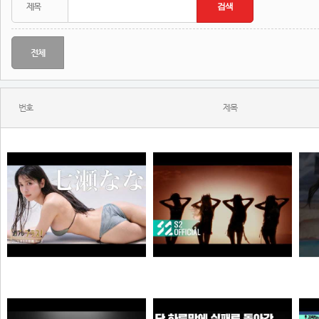
전체
번호
제목
KISS OF LIFE (키스오브라이프) 'SWEAT' Official Music Video
【＋Special #七瀬なな vol.2】大ヒット1st写真集『みつめて。』から、完全未公開カット＆写真集未収録の衣装をお届け!!＜2026年8月前期＞
N
N
N
원빈해설위원
곰비서