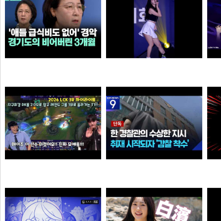
살다살다 미애가 불쌍해 보이는 날도 있구나 ㅋㅋㅋㅋ
추천시 여자친구
3
N
이영자
손예진
Welcome, GEN G Peyz
[단독] “안 데려와도 임의동행에 ‘죄명 바꾸기’”…경찰서 조직적 개입?
소주반샷
크롬