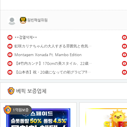
원빈해설위원
**검열삭제**
虹咲カリナちゃんの大人すぎる雰囲気と色気にノックアウト♡ 虹咲カリナ「雨上がり!18歳!!」
Montagem Xonada Ft. Mambo Edition
【#竹内カンナ】170cmの美スタイル、22歳とは思えぬ色気。――デジタル写真集『inevitable signs』好評発売中！ Kanna Takeuchi
【山本杏】祝・20歳になっての初グラビア‼︎ 過去イチ大人なあんころをお届け❤️
베픽 보증업체
1억원보증