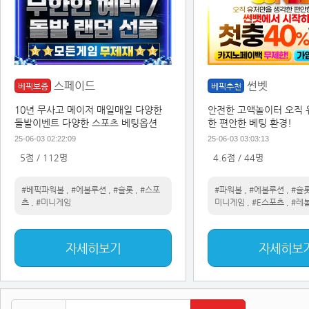
스페이드
썬벳
베픽보증
베픽추천
10년 무사고 메이저 매일매일 다양한
안전한 고액놀이터 오직 
돌발이벤트 다양한 스포츠 베팅옵션
한 편안한 베팅 환경!
25-06-03 02:22:09
25-06-03 03:03:13
5점 / 112명
4.6점 / 44명
#베픽파워볼
,
#에볼루션
,
#슬롯
,
#스포
#파워볼
,
#에볼루션
,
#슬
츠
,
#미니게임
미니게임
,
#E스포츠
,
#레
자세히보기
자세히보