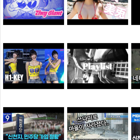
자오 EP 「Tiny Giant」 | 젠레스 존 제로
【#白濱美兎】変わらぬあどけなさから、こぼれおちる色気。――デジタル写真集『あの日の約束、大人の答え。』好評発売中！ Miu Shirahama
픽샤워
곰비서
하이키 옐 직캠 #YEL #H1KEY @260731 정읍물빛축제 ♬ 여름이었다 (Summer Was You)
듣게
픽도리
순대국