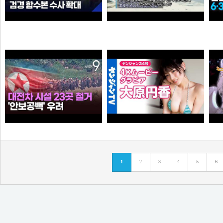
“6·3 지방선거 앞두고 신천지 민주당 가입 정황”…합수본, 수사 확대
0:41 할아버지 대담한거보소 영압지리네
와꾸대장봉준
오쿠오쿠오타쿠
누가좀 말려봐라 ㅋ
【4Kムービーグラビア】OL×コスプレイヤーの二刀流ヒロイン #大原円香 ちゃんが再登場！“殻を破る”をテーマに可愛らしさも破壊力もパワーアップした水着撮影に最高画質で没入密着！【メイキング】
1
2
3
4
5
6
떨어진원숭이
손나은