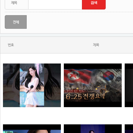
전체
번호
제목
와...ㅈㄴ좋다
한 편으로 알아보는 6.25전쟁
N
N
N
해골
질주머신