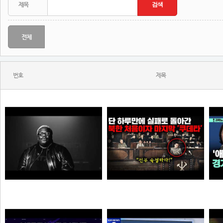
전체
번호
제목
KITSCHKRIEG - du bist gut genug without SHIRIN DAVID
북한에 그나마 남아 있었던 민주주의가 완전히 삭제되고 김일성이 권력을 잡게 된 결정적인 사건
N
N
N
소주반샷
오타쿠