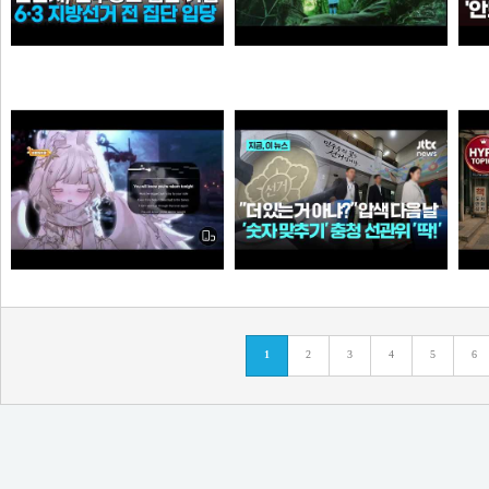
신천지, 6·3 지방선거 전 민주당 집단 입당…수도권 지역
[원작] 지금 만나러 갑니다 OST -시간을 넘어서
누
떨어진원숭이
아이언맨
Call Of Silence - Clear Sky remix • Cover: Mirai | Atack on titan ost | Cover - Vtuber
더 있는 거 아냐?" 압수수색 다음 날...충청 선관위서도 '숫자 맞추기' 포착
탈
1
2
3
4
5
6
타짜신정환
애플