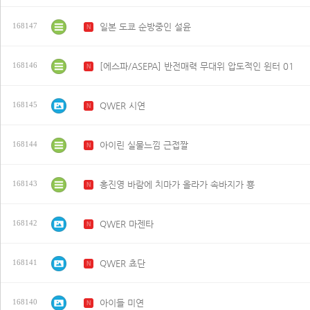
일본 도쿄 순방중인 설윤
168147
N
[에스파/ASEPA] 반전매력 무대위 압도적인 윈터 01
168146
N
QWER 시연
168145
N
아이린 실물느낌 근접짤
168144
N
홍진영 바람에 치마가 올라가 속바지가 뿅
168143
N
QWER 마젠타
168142
N
QWER 쵸단
168141
N
아이들 미연
168140
N