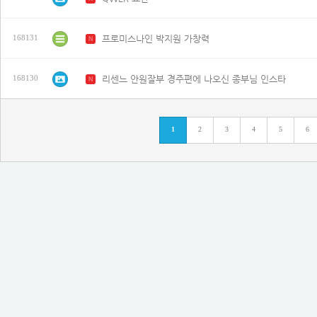
프로미스나인 박지원 가창력
168131
N
리센느 안원잘부 경주편에 나오신 종부님 인스타
168130
N
1
2
3
4
5
6