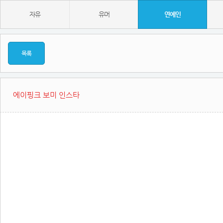
자유
유머
연예인
목록
에이핑크 보미 인스타