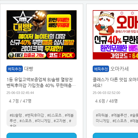
대빵
오마카세
베픽추천
베픽추천
1등 유일고액보증업체 BJ솔랭 멸망전
클래스가 다른 맛집 오마
벤픽후마감 가입첫충 40% 무한매충이
세요!
벤트
25-06-03 02:45:44
25-06-03 02:52:00
4.7점 / 47명
4.6점 / 48명
#BJ솔랭
,
#벤픽후마감
,
#E스포츠
,
#에볼
#파워볼
,
#에볼루션
,
#슬
루션
,
#스포츠
,
#미니게임
,
#고자본
,
#
미니게임
,
#E스포츠
,
#레
홀덤