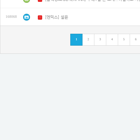
[엔믹스] 설윤
168068
N
1
2
3
4
5
6