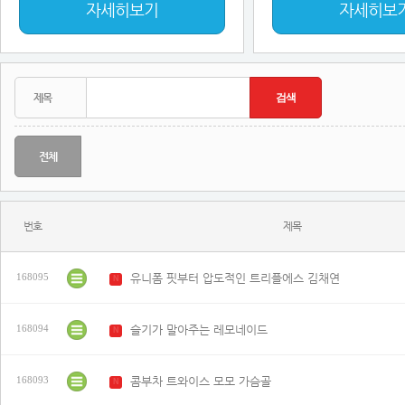
자세히보기
자세히보
전체
번호
제목
유니폼 핏부터 압도적인 트리플에스 김채연
168095
N
슬기가 말아주는 레모네이드
168094
N
콤부차 트와이스 모모 가슴골
168093
N