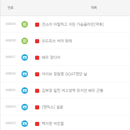
번호
제목
전소미 아찔하고 지린 가슴골라인[약후]
168059
N
오드유쓰 써머 뒷태
168058
N
배우 장다아
168057
N
아이브 장원영 GOAT였던 날
168056
N
김부장 일찐 여고생역 유지안 배우 근황
168055
N
[엔믹스] 설윤
168054
N
백지헌 여친짤
168053
N