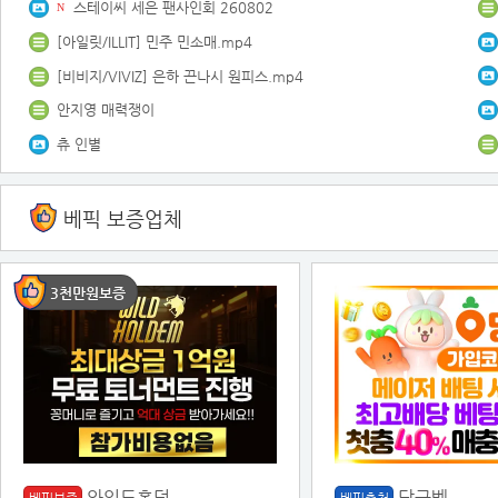
스테이씨 세은 팬사인회 260802
N
[아일릿/ILLIT] 민주 민소매.mp4
[비비지/VIVIZ] 은하 끈나시 원피스.mp4
안지영 매력쟁이
츄 인별
베픽 보증업체
3천만원보증
와일드홀덤
당근벳