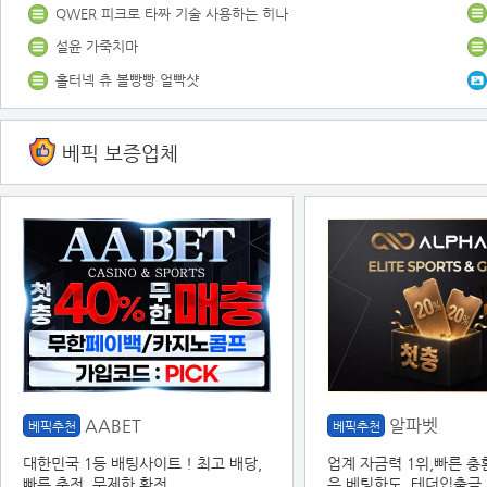
QWER 피크로 타짜 기술 사용하는 히나
설윤 가죽치마
홀터넥 츄 볼빵빵 얼빡샷
베픽 보증업체
AABET
알파벳
베픽추천
베픽추천
대한민국 1등 배팅사이트 ! 최고 배당,
업계 자금력 1위,빠른 충
빠른 충전, 무제한 환전
은 베팅한도, 테더입출금