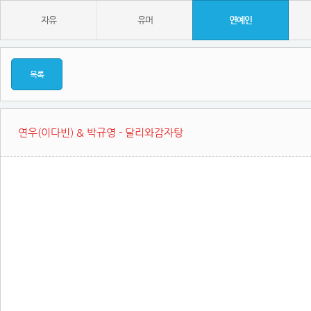
자유
유머
연예인
목록
연우(이다빈) & 박규영 - 달리와감자탕