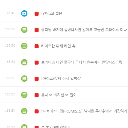
[엔믹스] 설윤
168160
N
츄리닝 바지에 검정나시만 입어도 고급진 트와이스 미나
168159
N
타이트한 뒤태 라인 츄
168158
N
트와이스 나연 줄무늬 끈나시 흰속바지 흰망사스타킹
168157
N
[아이브/IVE] 이서 얼빡샷
168156
N
유나 vs 백지헌 vs 원이
168155
N
168154
N
츄 혼자여행의묘미
168153
N