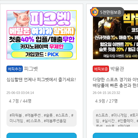
5천만원보증
피그벳
박물관
베픽추천
베픽보증
심심할땐 언제나 피그벳에서 즐기세요!
다양한 스포츠 경기와 이
배당률에 빠른 충전과 한
25-06-03 03:04:14
26-04-15 16:23:32
4.7점 / 44명
4.9점 / 27명
#파워볼
,
#에볼루션
,
#슬롯
,
#스포츠
,
#
#스포츠
,
#미니게임
,
#토
미니게임
,
#E스포츠
,
#레볼루션홀덤
임
,
#실시간
,
#인플레이
,
루션
,
#슬롯
,
#페이백