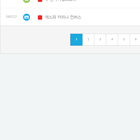
에스파 카리나 컨버스
168152
N
1
2
3
4
5
6