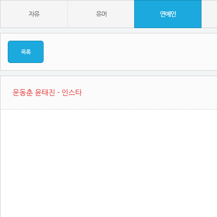
자유
유머
연예인
목록
운동춘 윤태진 - 인스타