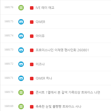
IVE 레이 애교
168176
N
QWER
168175
N
아이유
168174
N
프로미스나인 이채영 팬사인회 260801
168173
N
이즈나
168172
N
QWER 히나
168171
N
콘서트 1열에서 본 갈색 가죽의상 트와이스 나연
168170
N
촉촉한 눈빛 볼빵빵 트와이스 사나
168169
N