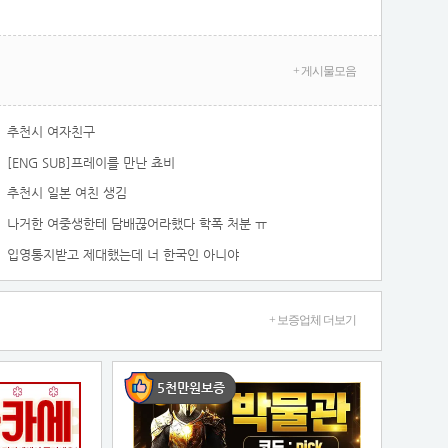
+ 게시물모음
추천시 여자친구
[ENG SUB]프레이를 만난 쵸비
추천시 일본 여친 생김
나거한 여중생한테 담배끊어라했다 학폭 처분 ㅠ
입영통지받고 제대했는데 너 한국인 아니야
+ 보증업체 더보기
5천만원보증