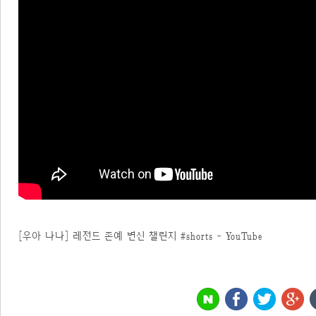
[우아 나나] 레전드 존예 변신 챌린지 #shorts - YouTube