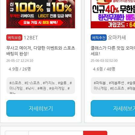
12BET
오마카세
베픽보증
베픽추천
무사고 메이저, 다양한 이벤트와 스포츠
클래스가 다른 맛집 오마
배팅의 완성!
세요!
26-05-17 12:24:10
25-06-03 02:52:00
4.9점 / 26명
4.6점 / 48명
#스포츠
,
#E-스포츠
,
#카지노
,
#슬롯
,
#
#파워볼
,
#에볼루션
,
#슬
미니게임
,
#낚시
,
#복권
,
#숫자게임
,
#
미니게임
,
#E스포츠
,
#레
케노
자세히보기
자세히보