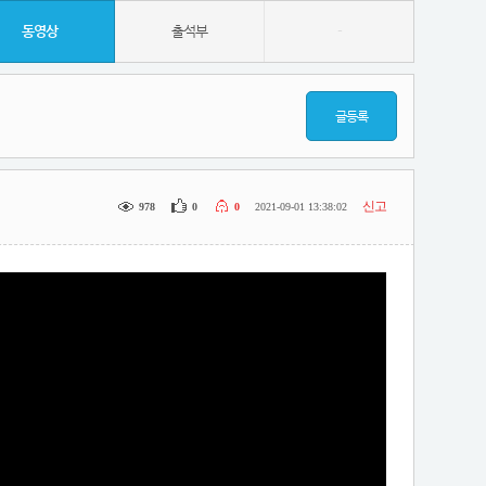
동영상
출석부
-
글등록
신고
978
0
0
2021-09-01 13:38:02