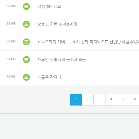
점심 챙기세요
38496
오늘도 한번 조져보자잉
38495
헤나오까지 가네..... 혹시 진짜 마지막으로 한번만 해줄수있
38494
채노인 관중에게 공주고 퇴근
38493
애틀은 강하다.
38492
1
2
3
4
5
6