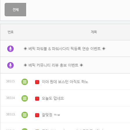
전체
번호
제목
◈ 베픽 파워볼 & 파워사다리 픽등록 연승 이벤트 ◈
◈ 베픽 커뮤니티 리뷰 홍보 이벤트 ◈
이야 뭔데 보스턴 아직도 하노
38515
N
오늘도 덥네요
38514
N
잘맞정 ㄲㅂ
38513
N