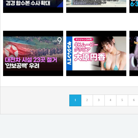
“6·3 지방선거 앞두고 신천지 민주당 가입 정황”…합수본, 수사 확대
0:41 할아버지 대담한거보소 영압지리네
와꾸대장봉준
오쿠오쿠오타쿠
누가좀 말려봐라 ㅋ
【4Kムービーグラビア】OL×コスプレイヤーの二刀流ヒロイン #大原円香 ちゃんが再登場！“殻を破る”をテーマに可愛らしさも破壊力もパワーアップした水着撮影に最高画質で没入密着！【メイキング】
1
2
3
4
5
6
떨어진원숭이
손나은