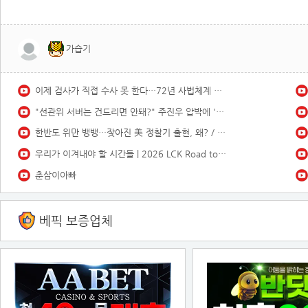
가습기
이제 검사가 직접 수사 못 한다…72년 사법체계 대전환421421
"선관위 서버는 건드리면 안돼?" 주진우 압박에 '당황'한 선관위 사무총장142142421
한반도 위만 뱅뱅…잦아진 美 정찰기 출현, 왜? / 채널A / 뉴스A
우리가 이겨내야 할 시간들 | 2026 LCK Road to MSI 비하인드
춘삼이아빠
베픽 보증업체