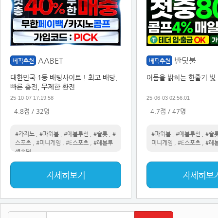
AABET
반딧불
베픽추천
베픽추천
대한민국 1등 배팅사이트 ! 최고 배당,
어둠을 밝히는 한줄기 빛
빠른 충전, 무제한 환전
25-10-07 17:19:58
25-06-03 02:56:01
4.8점 / 32명
4.7점 / 47명
#카지노
,
#파워볼
,
#에볼루션
,
#슬롯
,
#
#파워볼
,
#에볼루션
,
#슬
스포츠
,
#미니게임
,
#E스포츠
,
#레볼루
미니게임
,
#E스포츠
,
#레
션홀덤
자세히보기
자세히보