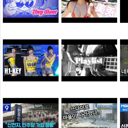
자오 EP 「Tiny Giant」 | 젠레스 존 제로
【#白濱美兎】変わらぬあどけなさから、こぼれおちる色気。――デジタル写真集『あの日の約束、大人の答え。』好評発売中！ Miu Shirahama
픽샤워
곰비서
하이키 옐 직캠 #YEL #H1KEY @260731 정읍물빛축제 ♬ 여름이었다 (Summer Was You)
듣게
픽도리
순대국