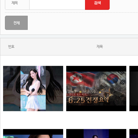
전체
번호
제목
와...ㅈㄴ좋다
한 편으로 알아보는 6.25전쟁
N
N
N
해골
질주머신