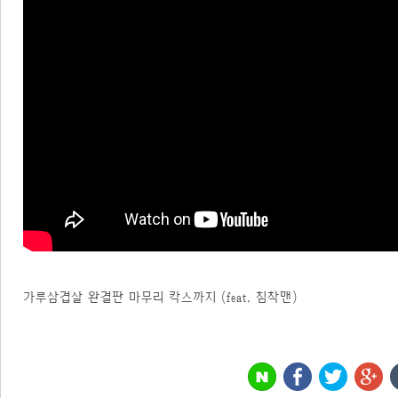
가루삼겹살 완결판 마무리 칵스까지 (feat. 침착맨)