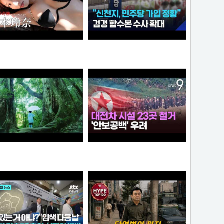
“6·3 지방선거 앞두고 신천지 민주당 가입 정황”…합수본, 수사 확대
【#松本玲奈】話題のショートドラマ出演女優が待望の水着グラビアに挑戦！――デジタル写真集『21歳の奇跡』好評発売中！ Reina Matsumoto
와꾸대장봉준
타짜신정환
[원작] 지금 만나러 갑니다 OST -시간을 넘어서
누가좀 말려봐라 ㅋ
아이언맨
떨어진원숭이