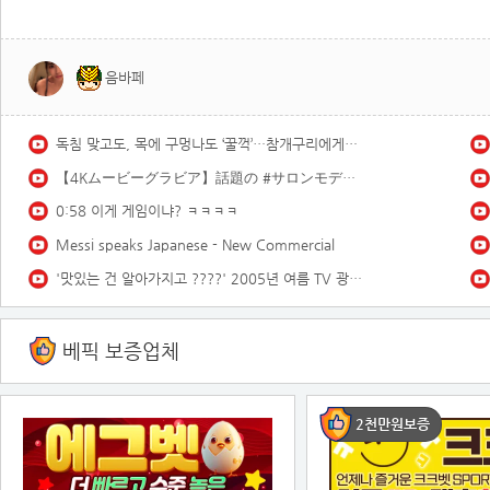
음바페
독침 맞고도, 목에 구멍나도 ‘꿀꺽’…참개구리에게는 말벌도 한끼 식사 ｜지금 이 장면
【4Kムービーグラビア】話題の #サロンモデル #緑川春菜 ちゃんが、2度目の登場にして初表紙！前回に引き続き、水着は一切ナシで、洋服グラビアの可能性に挑戦した撮影に最高画質で没入密着！【メイキング】
0:58 이게 게임이냐? ㅋㅋㅋㅋ
Messi speaks Japanese - New Commercial
'맛있는 건 알아가지고 ????' 2005년 여름 TV 광고 모음 | 옛날티브이 옛날광고 추억의광고
베픽 보증업체
2천만원보증