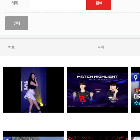
전체
번호
제목
추천시 여자친구
39:38 유나라 레전드
N
N
N
이영자
물음표